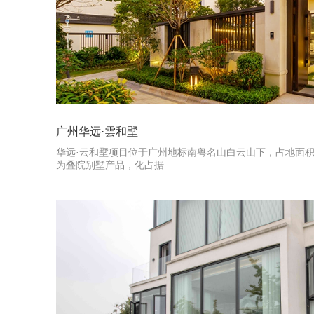
广州华远·雲和墅
华远·云和墅项目位于广州地标南粤名山白云山下，占地面积约
为叠院别墅产品，化占据...