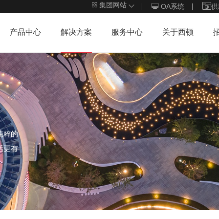
集团网站
OA系统
供
产品中心
解决方案
服务中心
关于西顿
纯粹的
活更有