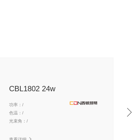
CBL1802 24w
功率：
/
功
色温：
/
色
光束角：
/
光
查看详细
查