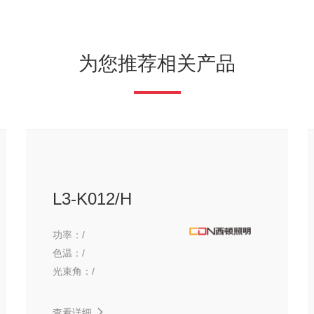
为您推荐相关产品
L3-K012/H
功率：
/
色温：
/
光束角：
/
查看详细