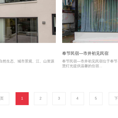
奉节民宿—市井初见民宿
自然生态、城市景观、江、山资源
奉节民宿—市井初见民宿位于奉节县
慧灯光提供温馨的住宿...
页
1
2
3
4
5
下