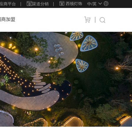
西顿灯饰
应商平台
渠道分销
中/
英
招商加盟