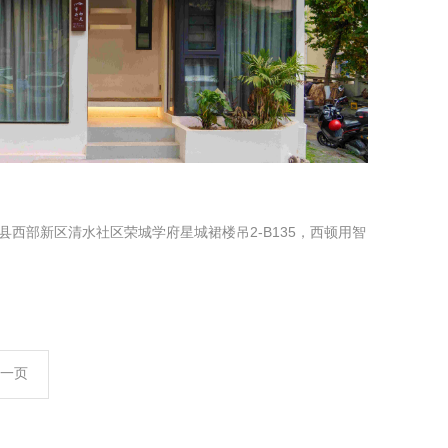
西部新区清水社区荣城学府星城裙楼吊2-B135，西顿用智
一页