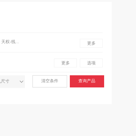
天权-线形灯
更多
磁吸-天璇15
更多
选项
装饰灯
清空条件
查询产品
孔尺寸
线形吊线灯