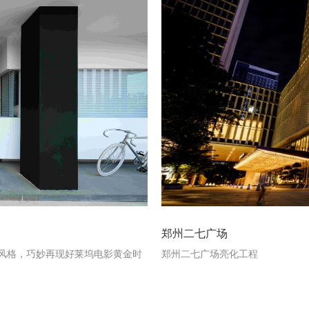
郑州二七广场
郑州二七广场亮化工程
风格，巧妙再现好莱坞电影黄金时