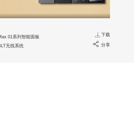
下载
Max 01系列智能面板
驱动器
分享
BLT无线系统
驱动器