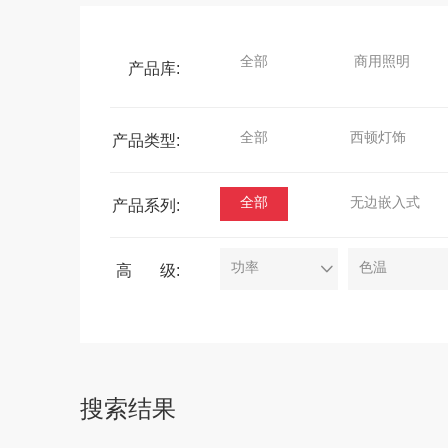
全部
商用照明
产品库:
全部
西顿灯饰
产品类型:
玉衡-组合式灯具
天玑-格栅射灯
全部
无边嵌入式
产品系列:
磁吸-天璇28
P20-深藏防眩筒射灯
功率
色温
高 级:
P20格栅-线形无主灯
P20圆环-线形无主灯
搜索结果