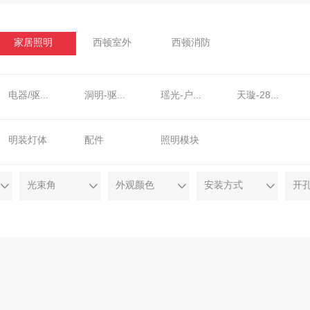
家居照明
西顿室外
西顿消防
电器/驱动器
洞明-驱动器
瑶光-户外装饰灯
天璇-28mm磁吸灯
开阳-室内装饰灯
天璇-15mm磁吸灯
华为鸿蒙
深藏防眩射灯
明装灯体
配件
照明模块
16-深藏防眩筒射灯
天璇15-线形无主灯
天璇28-线形无主灯
线形装饰灯
光束角
外观颜色
安装方式
开
P30-深藏防眩射灯
P30-深藏防眩筒射灯
P60-深藏防眩射灯
P60-深藏防眩筒射灯