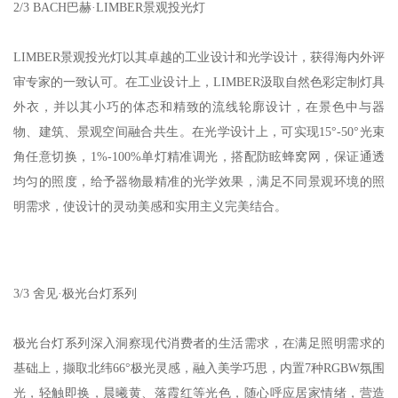
2/3 BACH巴赫·LIMBER景观投光灯
LIMBER景观投光灯以其卓越的工业设计和光学设计，获得海内外评
审专家的一致认可。在工业设计上，LIMBER汲取自然色彩定制灯具
外衣，并以其小巧的体态和精致的流线轮廓设计，在景色中与器
物、建筑、景观空间融合共生。在光学设计上，可实现15°-50°光束
角任意切换，1%-100%单灯精准调光，搭配防眩蜂窝网，保证通透
均匀的照度，给予器物最精准的光学效果，满足不同景观环境的照
明需求，使设计的灵动美感和实用主义完美结合。
3/3 舍见·极光台灯系列
极光台灯系列深入洞察现代消费者的生活需求，在满足照明需求的
基础上，撷取北纬66°极光灵感，融入美学巧思，内置7种RGBW氛围
光，轻触即换，晨曦黄、落霞红等光色，随心呼应居家情绪，营造