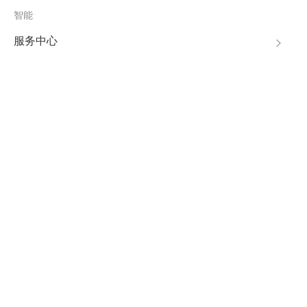
智能
服务中心
关于西顿
招商加盟
联系我们
400-830-6616
集团网站
Mayalit·玛雅
BACH巴赫
设计岛
天猫官方旗舰店
京东官方旗舰店
拼多多官方旗舰店
渠道分销